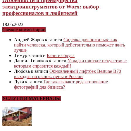
Особенности и преимущества
электроинструментов от Worx: выбор
профессионалов и любителей
18.05.2023
Свежие комментарии
Андрей Жаров
к записи
Сиделка для пожилых: как
найти человека, который действительно поможет жить
лучше
Тимур
к записи
Бани из бруса
Даниил Горшков
к записи
Укладка плитки: искусство, с
которым справится каждый!
Любовь
к записи
Обновленный лифтбек Bestune B70
выходит на рынок: цены в России
Лука
к записи
Где заказывают редактирование
фотографий для бизнеса?
УСЛУГИ И МАТЕРИАЛЫ