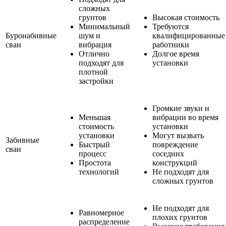
сложных
грунтов
Высокая стоимость
Минимальный
Требуются
Буронабивные
шум и
квалифицированные
сваи
вибрация
работники
Отлично
Долгое время
подходят для
установки
плотной
застройки
Громкие звуки и
Меньшая
вибрации во время
стоимость
установки
установки
Могут вызвать
Забивные
Быстрый
повреждение
сваи
процесс
соседних
Простота
конструкций
технологий
Не подходят для
сложных грунтов
Не подходят для
Равномерное
плохих грунтов
распределение