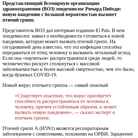
Представляющий Всемирную организацию
здравоохранения (ВОЗ) эпидемиолог Ричард Пибоди:
новую пандемию с большой вероятностью вызовет
птичий грипп.
Представитель ВОЗ дал интервью изданию El Pais. В нем
эпидемиолог заявил о необходимости готовиться к новой
пандемии, которую может вызвать птичий грипп. На
сегодняшний день известно, что эта инфекция способна
передаваться от птиц человеку и вызывать летальный исход.
Если она «научиться» распространяться среди людей, то
человечество рискует столкнуться с массовой
заболеваемостью и более высокой смертностью, чем это было,
когда бушевал COVID-19.
Новый вирус птичьего гриппа — самый опасный
«Существует опасение, что вирус приобретет
способность распространяться от человека к
человеку, причем устойчивым образом, и может
вызвать новую пандемию», — сказал эксперт о
птичьем гриппе.
Птичий грипп А (H5N1) является респираторным
заболеванием с симптомами, похожими на ОРВИ. Заражение