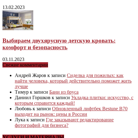
13.02.2023
Выбираем двухярусную детскую кровать:
комфорт и безопасность
03.11.2023
Свежие комментарии
Андрей Жаров
к записи
Сиделка для пожилых: как
найти человека, который действительно поможет жить
лучше
Тимур
к записи
Бани из бруса
Даниил Горшков
к записи
Укладка плитки: искусство, с
которым справится каждый!
Любовь
к записи
Обновленный лифтбек Bestune B70
выходит на рынок: цены в России
Лука
к записи
Где заказывают редактирование
фотографий для бизнеса?
УСЛУГИ И МАТЕРИАЛЫ