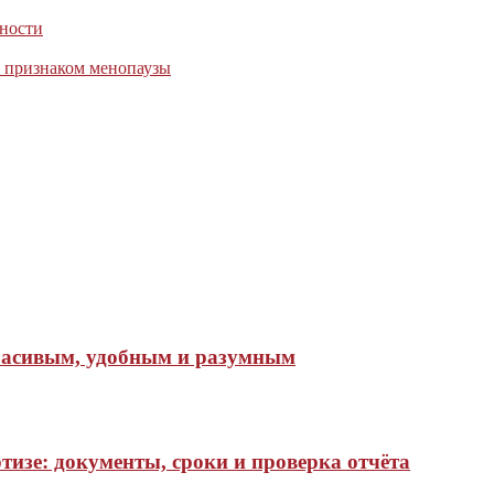
жности
м признаком менопаузы
красивым, удобным и разумным
тизе: документы, сроки и проверка отчёта