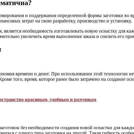
ематична?
ормирования и поддержания определенной формы заготовки во вр
ансовых затрат на свою разработку, производство и установку.
я, является необходимость изготавливать новую оснастку для к
ачительно увеличить время выполнения заказа и снизить его при
и
ономия времени и денег. При использовании этой технологии не
 Кроме того, время, которое ранее было затрачено на создание о
ространство красивым, удобным и разумным
заготовок без необходимости создания новой оснастки для кажд
ючаться с одного типа заготовки на другой. Такая гибкость осо