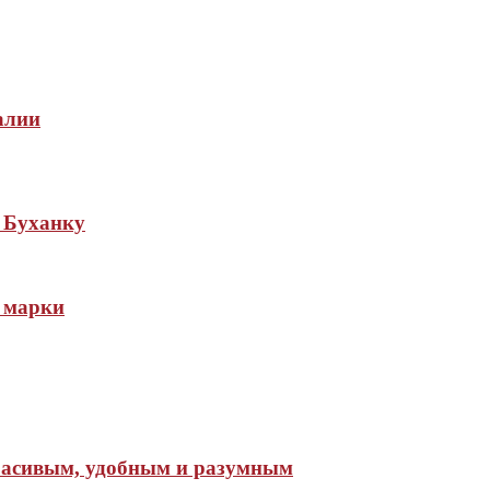
алии
 Буханку
 марки
красивым, удобным и разумным