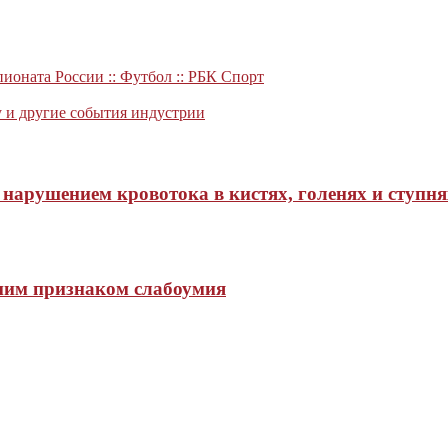
ионата России :: Футбол :: РБК Спорт
y и другие события индустрии
нарушением кровотока в кистях, голенях и ступня
нним признаком слабоумия