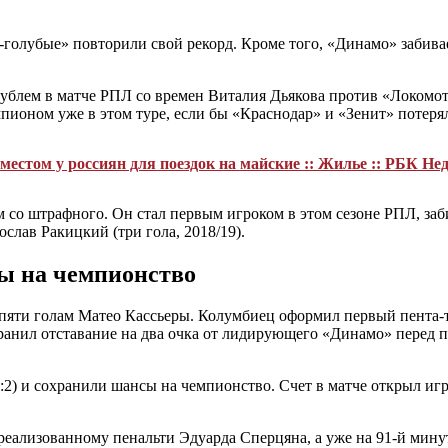
голубые» повторили свой рекорд. Кроме того, «Динамо» забивае
ублем в матче РПЛ со времен Виталия Дьякова против «Локомот
пионом уже в этом туре, если бы «Краснодар» и «Зенит» потеря
естом у россиян для поездок на майские :: Жилье :: РБК Н
 со штрафного. Он стал первым игроком в этом сезоне РПЛ, за
слав Ракицкий (три гола, 2018/19).
сы на чемпионство
 пяти голам Матео Кассьеры. Колумбиец оформил первый пента-т
нил отставание на два очка от лидирующего «Динамо» перед по
:2) и сохранили шансы на чемпионство. Счет в матче открыл иг
 реализованному пенальти Эдуарда Сперцяна, а уже на 91-й мину