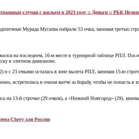
раховые случаи с жильем в 2023 году :: Деньги :: РБК Недв
одопечные Мурада Мусаева набрали 53 очка, занимая третью стр
ился на последнем, 16-м месте в турнирной таблице РПЛ. После 
иску в элитном дивизионе.
2) и с 23 очками осталась в зоне вылета РПЛ, занимая 15-ю строч
енно, встретились в очном матче за борьбу, чтобы не попасть в 
 на 13-й строчке (29 очков), а «Нижний Новгород» (29), заним
ренд Chery для России