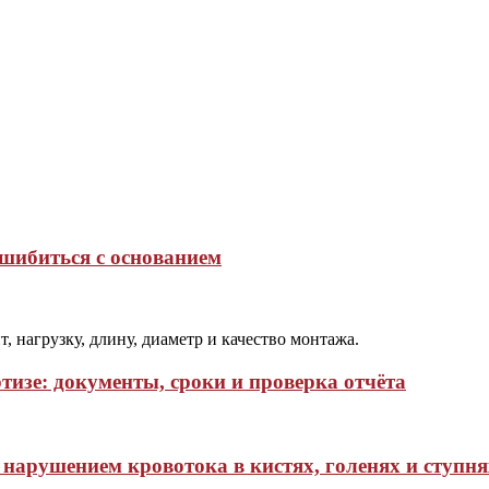
ошибиться с основанием
, нагрузку, длину, диаметр и качество монтажа.
тизе: документы, сроки и проверка отчёта
нарушением кровотока в кистях, голенях и ступня