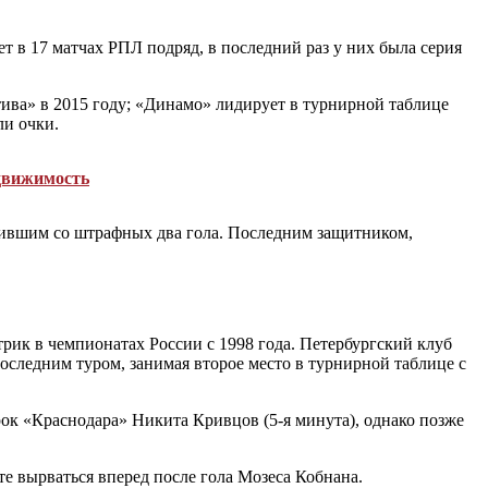
т в 17 матчах РПЛ подряд, в последний раз у них была серия
ива» в 2015 году; «Динамо» лидирует в турнирной таблице
ли очки.
едвижимость
бившим со штрафных два гола. Последним защитником,
рик в чемпионатах России с 1998 года. Петербургский клуб
следним туром, занимая второе место в турнирной таблице с
рок «Краснодара» Никита Кривцов (5-я минута), однако позже
те вырваться вперед после гола Мозеса Кобнана.