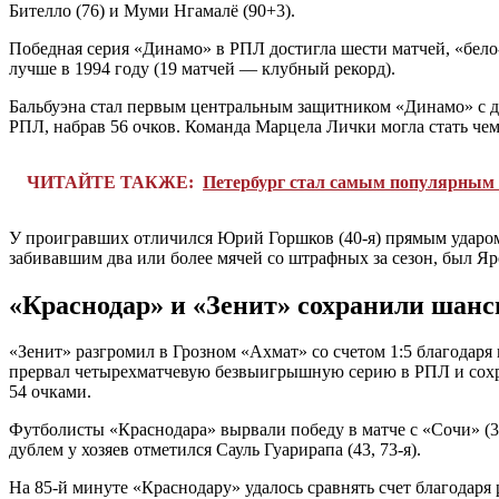
Бителло (76) и Муми Нгамалё (90+3).
Победная серия «Динамо» в РПЛ достигла шести матчей, «бело-
лучше в 1994 году (19 матчей — клубный рекорд).
Бальбуэна стал первым центральным защитником «Динамо» с д
РПЛ, набрав 56 очков. Команда Марцела Лички могла стать чем
ЧИТАЙТЕ ТАКЖЕ:
Петербург стал самым популярным м
У проигравших отличился Юрий Горшков (40-я) прямым ударом
забивавшим два или более мячей со штрафных за сезон, был Яро
«Краснодар» и «Зенит» сохранили шан
«Зенит» разгромил в Грозном «Ахмат» со счетом 1:5 благодаря
прервал четырехматчевую безвыигрышную серию в РПЛ и сохра
54 очками.
Футболисты «Краснодара» вырвали победу в матче с «Сочи» (3
дублем у хозяев отметился Сауль Гуарирапа (43, 73-я).
На 85-й минуте «Краснодару» удалось сравнять счет благодаря