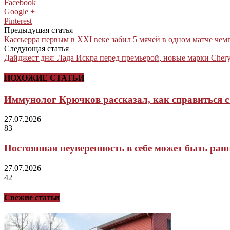
Facebook
Google +
Pinterest
Предыдущая статья
Кассьерра первым в XXI веке забил 5 мячей в одном матче чемп
Следующая статья
Дайджест дня: Лада Искра перед премьерой, новые марки Cher
ПОХОЖИЕ СТАТЬИ
Иммунолог Крючков рассказал, как справиться с 
27.07.2026
83
Постоянная неуверенность в себе может быть ра
27.07.2026
42
Свежие статьи