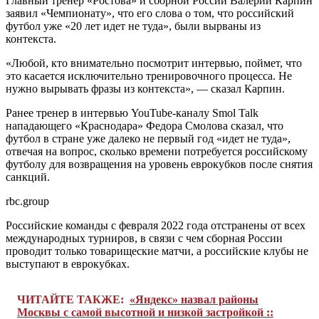
Главный тренер «Ростова» и сборной России Валерий Карпин
заявил «Чемпионату», что его слова о том, что российский
футбол уже «20 лет идет не туда», были вырваны из
контекста.
«Любой, кто внимательно посмотрит интервью, поймет, что
это касается исключительно тренировочного процесса. Не
нужно вырывать фразы из контекста», — сказал Карпин.
Ранее тренер в интервью YouTube-каналу Smol Talk
нападающего «Краснодара» Федора Смолова сказал, что
футбол в стране уже далеко не первый год «идет не туда»,
отвечая на вопрос, сколько времени потребуется российскому
футболу для возвращения на уровень еврокубков после снятия
санкций.
rbc.group
Российские команды с февраля 2022 года отстранены от всех
международных турниров, в связи с чем сборная России
проводит только товарищеские матчи, а российские клубы не
выступают в еврокубках.
ЧИТАЙТЕ ТАКЖЕ:
«Яндекс» назвал районы
Москвы с самой высотной и низкой застройкой ::