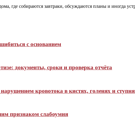
 дома, где собираются завтраки, обсуждаются планы и иногда ус
ошибиться с основанием
тизе: документы, сроки и проверка отчёта
нарушением кровотока в кистях, голенях и ступня
нним признаком слабоумия