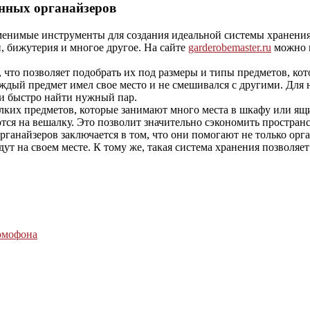
енных органайзеров
енимые инструменты для создания идеальной системы хранения 
и, бижутерия и многое другое. На сайте
garderobemaster.ru
можно п
 что позволяет подобрать их под размеры и типы предметов, ко
ждый предмет имел свое место и не смешивался с другими. Для 
 и быстро найти нужный пар.
ких предметов, которые занимают много места в шкафу или ящи
ся на вешалку. Это позволит значительно сэкономить пространс
ганайзеров заключается в том, что они помогают не только орг
дут на своем месте. К тому же, такая система хранения позволяе
омофона