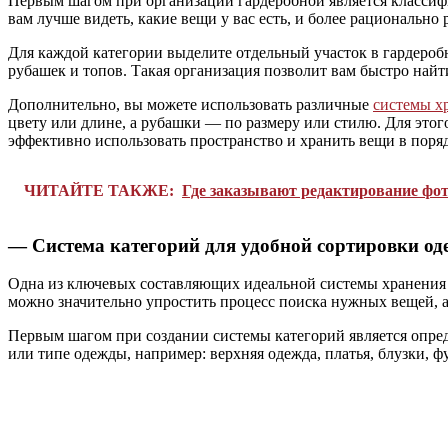
Первым шагом при организации гардеробной является классифик
вам лучше видеть, какие вещи у вас есть, и более рационально
Для каждой категории выделите отдельный участок в гардеробн
рубашек и топов. Такая организация позволит вам быстро най
Дополнительно, вы можете использовать различные
системы х
цвету или длине, а рубашки — по размеру или стилю. Для это
эффективно использовать пространство и хранить вещи в поряд
ЧИТАЙТЕ ТАКЖЕ:
Где заказывают редактирование фот
— Система категорий для удобной сортировки оде
Одна из ключевых составляющих идеальной системы хранения в
можно значительно упростить процесс поиска нужных вещей, а
Первым шагом при создании системы категорий является опред
или типе одежды, например: верхняя одежда, платья, блузки, ф