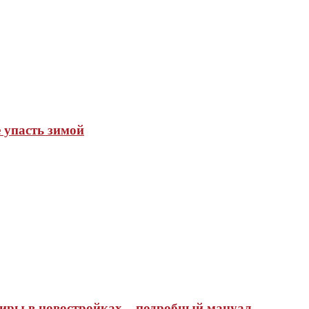
 упасть зимой
тиры в новостройках – подробный мануал