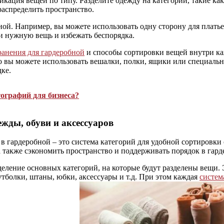
ация вещей по типу. Разделите одежду на категории, такие как
 распределить пространство.
ой. Например, вы можете использовать одну сторону для платьев
ти нужную вещь и избежать беспорядка.
ранения для гардеробной
и способы сортировки вещей внутри ка
го вы можете использовать вешалки, полки, ящики или специаль
ке.
ографий для бизнеса?
жды, обуви и аксессуаров
 гардеробной – это система категорий для удобной сортировки
 также сэкономить пространство и поддерживать порядок в гард
еление основных категорий, на которые будут разделены вещи.
утболки, штаны, юбки, аксессуары и т.д. При этом каждая
систем