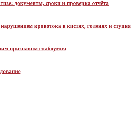
тизе: документы, сроки и проверка отчёта
нарушением кровотока в кистях, голенях и ступня
нним признаком слабоумия
едование