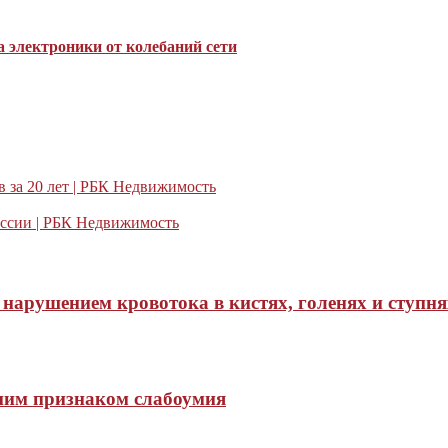
 электроники от колебаний сети
 за 20 лет | РБК Недвижимость
России | РБК Недвижимость
нарушением кровотока в кистях, голенях и ступня
нним признаком слабоумия